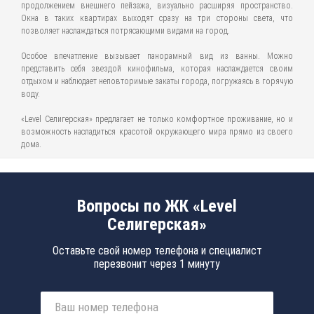
продолжением внешнего пейзажа, визуально расширяя пространство.
Окна в таких квартирах выходят сразу на три стороны света, что
позволяет наслаждаться потрясающими видами на город.
Особое впечатление вызывает панорамный вид из ванны. Можно
представить себя звездой кинофильма, которая наслаждается своим
отдыхом и наблюдает неповторимые закаты города, погружаясь в горячую
воду.
«Level Селигерская» предлагает не только комфортное проживание, но и
возможность насладиться красотой окружающего мира прямо из своего
дома.
Вопросы по ЖК «Level
Селигерская»
Оставьте свой номер телефона и специалист
перезвонит через 1 минуту