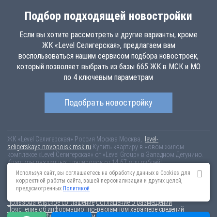
Подбор подходящей новостройки
Если вы хотите рассмотреть и другие варианты, кроме
ЖК «Level Селигерская», предлагаем вам
воспользоваться нашим сервисом подбора новостроек,
который позволяет выбрать из базы 665 ЖК в МСК и МО
по 4 ключевым параметрам
Подобрать новостройку
ЖК «Level Селигерская»
Россия
Москва
Москва,
level-
seligerskaya.novopoisk.msk.ru
Купить квартиру в новом жилом
комплексе «Level Селигерская» от «Level Group» в Западном Дегунино.
Квартиры различных планировок от 14.67 млн рублей!
Используя сайт, вы соглашаетесь на обработку данных в Cookies для
Новостройки Санкт-Петербурга
Новостройки Москвы
корректной работы сайта, вашей персонализации и других целей,
Информация на сайте взята из открытых источников, не является
предусмотренных
Политикой
публичной офертой и распространяется для ознакомления.
Пользовательское соглашение
Соглашение о размещении
Пояснение об информационно-рекламном характере сведений
Политика конфиденциальности